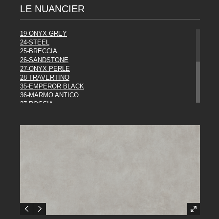
LE NUANCIER
19-ONYX GREY
24-STEEL
25-BRECCIA
26-SANDSTONE
27-ONYX PERLE
28-TRAVERTINO
35-EMPEROR BLACK
36-MARMO ANTICO
37-ROCCIA
38-EBONY
39-METAL
43-WHITE
44-URBAN MIST
45-RUST
46-ORAGE
47-LASCAUX
48-PANDA
49-SODALITE
COLLECTION DIESEL**