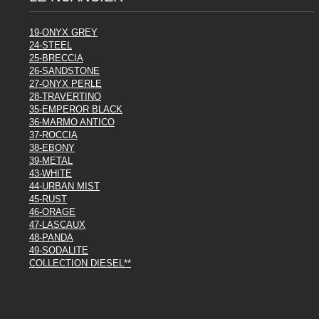
19-ONYX GREY
24-STEEL
25-BRECCIA
26-SANDSTONE
27-ONYX PERLE
28-TRAVERTINO
35-EMPEROR BLACK
36-MARMO ANTICO
37-ROCCIA
38-EBONY
39-METAL
43-WHITE
44-URBAN MIST
45-RUST
46-ORAGE
47-LASCAUX
48-PANDA
49-SODALITE
COLLECTION DIESEL**