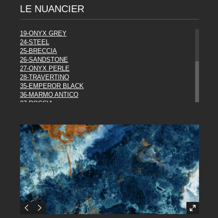
LE NUANCIER
19-ONYX GREY
24-STEEL
25-BRECCIA
26-SANDSTONE
27-ONYX PERLE
28-TRAVERTINO
35-EMPEROR BLACK
36-MARMO ANTICO
37-ROCCIA
38-EBONY
39-METAL
43-WHITE
44-URBAN MIST
45-RUST
46-ORAGE
47-LASCAUX
48-PANDA
49-SODALITE
COLLECTION DIESEL**