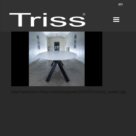
en
http://www.triss.fr/wp-content/uploads/2014/07/vittoria_ronde2.jpg