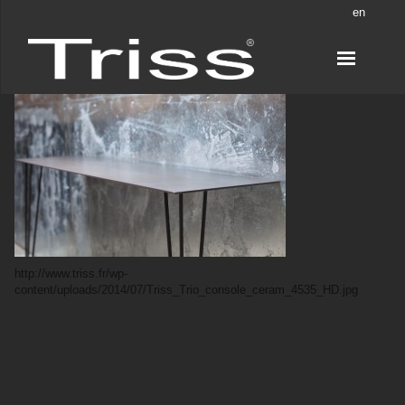
en
http://www.triss.fr/wp-
content/uploads/2014/07/Triss_Trio_console_ceram_4535_HD.jpg