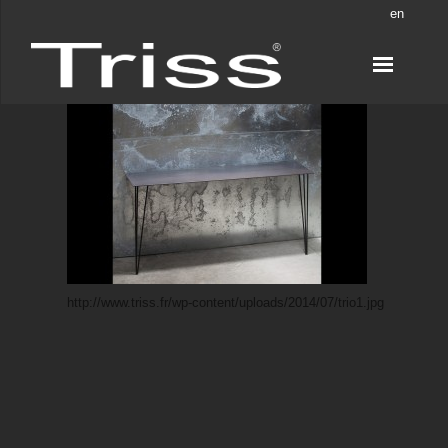
en
http://www.triss.fr/wp-content/uploads/2014/07/trio1.jpg