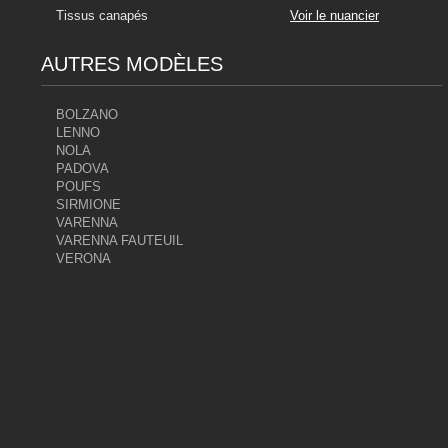
Tissus canapés
Voir le nuancier
AUTRES MODÈLES
BOLZANO
LENNO
NOLA
PADOVA
POUFS
SIRMIONE
VARENNA
VARENNA FAUTEUIL
VERONA
Alba col. 47
Alba col. 39