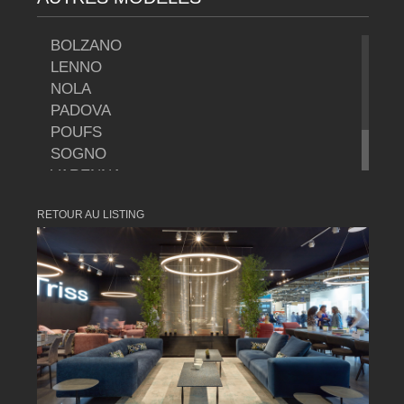
BOLZANO
LENNO
NOLA
PADOVA
POUFS
SOGNO
VARENNA
VARENNA FAUTEUIL
RETOUR AU LISTING
VERONA