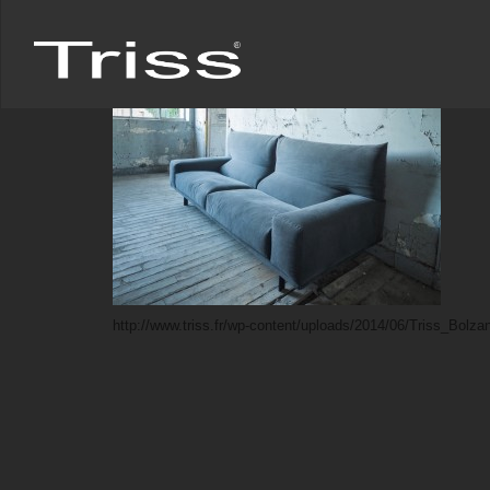
http://www.triss.fr/wp-content/uploads/2014/06/Triss_Bolz