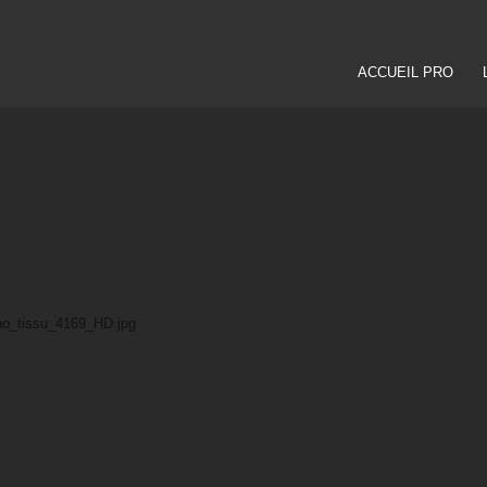
ACCUEIL PRO
ano_tissu_4169_HD.jpg