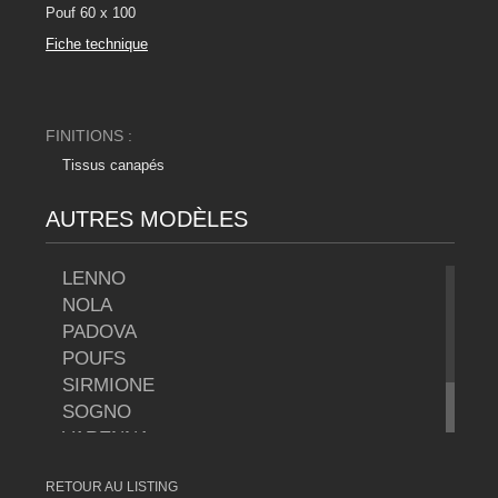
Pouf 60 x 100
Fiche technique
FINITIONS :
Tissus canapés
AUTRES MODÈLES
LENNO
NOLA
PADOVA
POUFS
SIRMIONE
SOGNO
VARENNA
VARENNA FAUTEUIL
RETOUR AU LISTING
VERONA