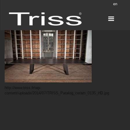
en
http://www.triss.fr/wp-
content/uploads/2014/07/TRISS_Paralog_ceram_0135_HD.jpg