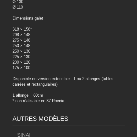
Ø 130
Ø 110
Dimensions galet :
318 × 158*
298 × 148
275 × 148
250 × 148
250 × 130
225 × 130
200 × 120
175 × 100
Disponible en version extensible - 1 ou 2 allonges (tables
carrées et rectangulaires)
1 allonge = 60cm
* non réalisable en 37 Roccia
AUTRES MODÈLES
SINAI