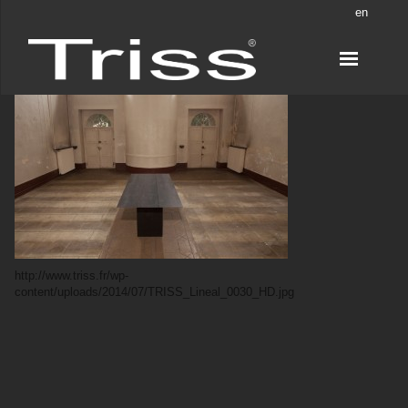
en
http://www.triss.fr/wp-
content/uploads/2014/07/TRISS_Lineal_0030_HD.jpg