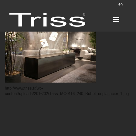
en
http://www.triss.fr/wp-
content/uploads/2016/02/Triss_MO0116_240_Buffet_copla_acier_1.jpg