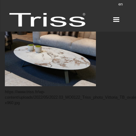
en
https://www.triss.fr/wp-
content/uploads/2022/05/2022.03_MO0122_Triss_photo_Vittoria_TB_oval
x960.jpg