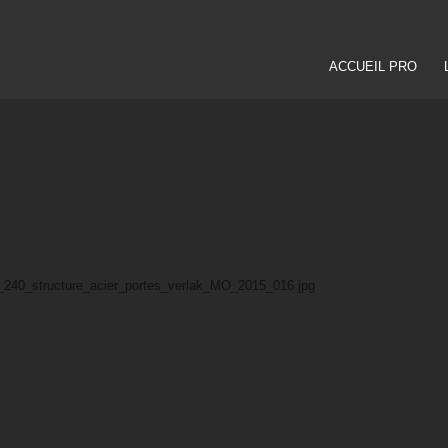
ACCUEIL PRO
fet_240_structure_acier_portes_verlak_MO_2015_016.jpg