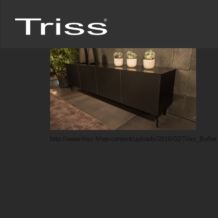
http://www.triss.fr/wp-content/uploads/2016/02/Triss_Buf